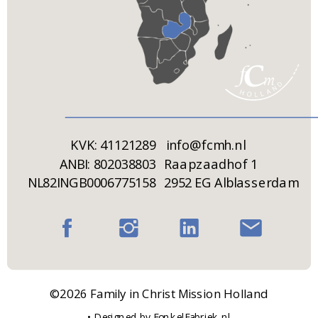
KVK: 41121289
info@fcmh.nl
ANBI: 802038803
Raapzaadhof 1
NL82INGB0006775158
2952 EG Alblasserdam
©2026 Family in Christ Mission Holland
• Designed by FonkelFabriek.nl